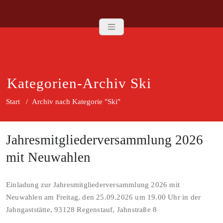
Zum
TB | ASV Regen
Inhalt
springen
Kategorien-Archiv Ski
Start
/
Archiv nach Kategorie "Ski"
Jahresmitgliederversammlung 2026
mit Neuwahlen
Einladung zur Jahresmitgliederversammlung 2026 mit
Neuwahlen am Freitag, den 25.09.2026 um 19.00 Uhr in der
Jahngaststätte, 93128 Regenstauf, Jahnstraße 8