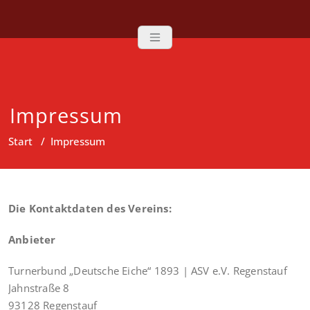
Zum
TB | ASV Rege
Inhalt
springen
Impressum
Start
/
Impressum
Die Kontaktdaten des Vereins:
Anbieter
Turnerbund „Deutsche Eiche“ 1893 | ASV e.V. Regenstauf
Jahnstraße 8
93128 Regenstauf