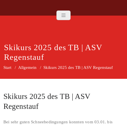
Zum
TB | ASV Regen
Inhalt
springen
Skikurs 2025 des TB | ASV
Regenstauf
Start
/
Allgemein
/
Skikurs 2025 des TB | ASV Regenstauf
Skikurs 2025 des TB | ASV
Regenstauf
Bei sehr guten Schneebedingungen konnten vom 03.01. bis